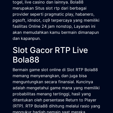
togel, live casino dan lainnya. Bola88
merupakan Situs slot rtp dari berbagai
provider seperti pragmatic play, habanero,
pgsoft, idnslot, cq9 terpercaya yang memiliki
fasilitas Online 24 jam nonstop, Layanan ini
akan memudahkan kamu bermain dimanapun
dan kapanpun.
Slot Gacor RTP Live
Bola88
Bermain game slot online di Slot RTP Bola88
memang menyenangkan, dan juga bisa
menguntungkan secara finansial. Kuncinya
adalah mengetahui game mana yang memiliki
probabilitas menang tertinggi, hasil yang
ditentukan oleh persentase Return to Player
(RTP). RTP Bola88 dihitung melalui rasio yang
mengukur hadiah pemain saat mereka