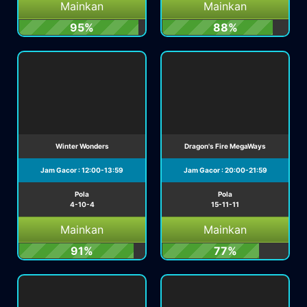
Mainkan
Mainkan
95%
88%
Winter Wonders
Dragon's Fire MegaWays
Jam Gacor : 12:00-13:59
Jam Gacor : 20:00-21:59
Pola
Pola
4-10-4
15-11-11
Mainkan
Mainkan
91%
77%