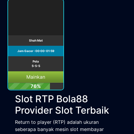
Shah Mat
Jam Gacor : 00:00-01:59
Pola
5-5-5
Mainkan
76%
Slot RTP Bola88
Provider Slot Terbaik
Return to player (RTP) adalah ukuran
seberapa banyak mesin slot membayar