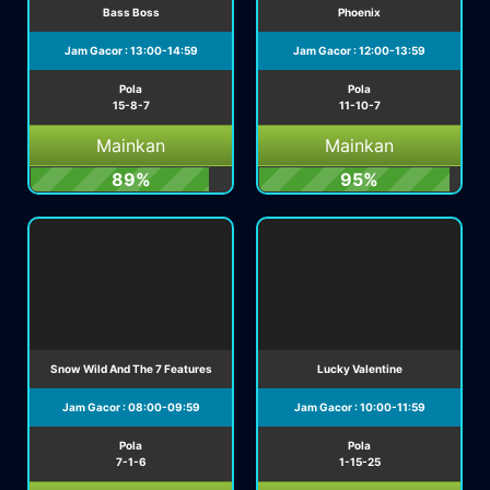
Bass Boss
Phoenix
Jam Gacor : 13:00-14:59
Jam Gacor : 12:00-13:59
Pola
Pola
15-8-7
11-10-7
Mainkan
Mainkan
89%
95%
Snow Wild And The 7 Features
Lucky Valentine
Jam Gacor : 08:00-09:59
Jam Gacor : 10:00-11:59
Pola
Pola
7-1-6
1-15-25