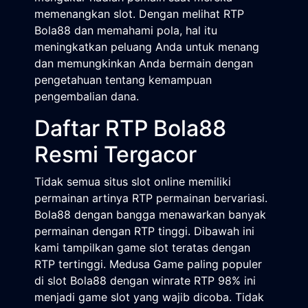
memenangkan slot. Dengan melihat RTP
Bola88 dan memahami pola, hal itu
meningkatkan peluang Anda untuk menang
dan memungkinkan Anda bermain dengan
pengetahuan tentang kemampuan
pengembalian dana.
Daftar RTP Bola88
Resmi Tergacor
Tidak semua situs slot online memiliki
permainan artinya RTP permainan bervariasi.
Bola88 dengan bangga menawarkan banyak
permainan dengan RTP tinggi. Dibawah ini
kami tampilkan game slot teratas dengan
RTP tertinggi. Medusa Game paling populer
di slot Bola88 dengan winrate RTP 98% ini
menjadi game slot yang wajib dicoba. Tidak