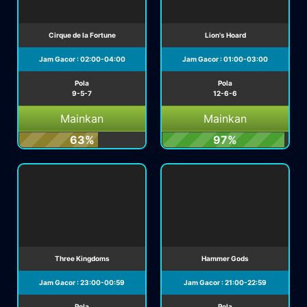
Cirque de la Fortune
Lion's Hoard
Jam Gacor : 02:00-04:00
Jam Gacor : 01:00-03:00
Pola
Pola
9-5-7
12-6-6
Mainkan
Mainkan
63%
97%
Three Kingdoms
Hammer Gods
Jam Gacor : 23:00-00:59
Jam Gacor : 21:00-22:59
Pola
Pola