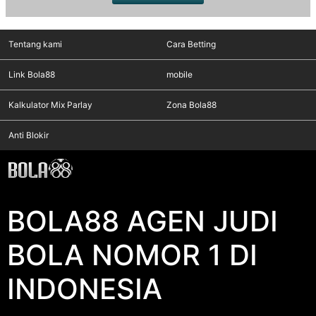
Tentang kami
Cara Betting
Link Bola88
mobile
Kalkulator Mix Parlay
Zona Bola88
Anti Blokir
BOLA88 AGEN JUDI
BOLA NOMOR 1 DI
INDONESIA