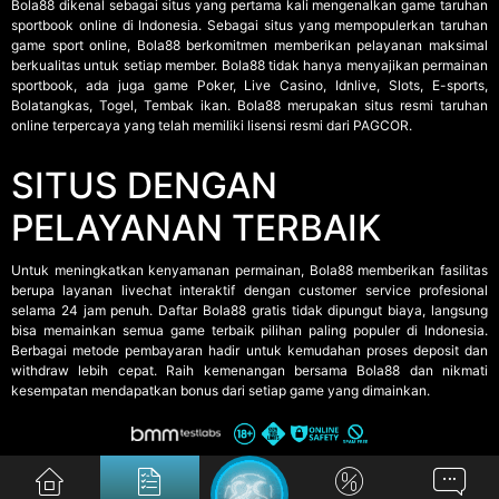
Bola88
dikenal sebagai situs yang pertama kali mengenalkan game taruhan
sportbook online di Indonesia. Sebagai situs yang mempopulerkan taruhan
game sport online, Bola88 berkomitmen memberikan pelayanan maksimal
berkualitas untuk setiap member. Bola88 tidak hanya menyajikan permainan
sportbook, ada juga game Poker, Live Casino, Idnlive, Slots, E-sports,
Bolatangkas, Togel, Tembak ikan. Bola88 merupakan situs resmi taruhan
online terpercaya yang telah memiliki lisensi resmi dari PAGCOR.
SITUS DENGAN
PELAYANAN TERBAIK
Untuk meningkatkan kenyamanan permainan, Bola88 memberikan fasilitas
berupa layanan livechat interaktif dengan customer service profesional
selama 24 jam penuh. Daftar Bola88 gratis tidak dipungut biaya, langsung
bisa memainkan semua game terbaik pilihan paling populer di Indonesia.
Berbagai metode pembayaran hadir untuk kemudahan proses deposit dan
withdraw lebih cepat. Raih kemenangan bersama Bola88 dan nikmati
kesempatan mendapatkan bonus dari setiap game yang dimainkan.
Copyright © Bola88. Hak cipta dilindungi