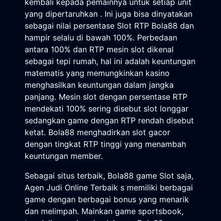
kembali kepada pemainnya untuk setiap unit
yang dipertaruhkan . Ini juga bisa dinyatakan
sebagai nilai persentase Slot RTP Bola88 dan
hampir selalu di bawah 100%. Perbedaan
antara 100% dan RTP mesin slot dikenal
sebagai tepi rumah, hal ini adalah keuntungan
matematis yang memungkinkan kasino
menghasilkan keuntungan dalam jangka
panjang. Mesin slot dengan persentase RTP
mendekati 100% sering disebut slot longgar
sedangkan game dengan RTP rendah disebut
ketat. Bola88 menghadirkan slot gacor
dengan tingkat RTP tinggi yang menambah
keuntungan member.
Sebagai situs terbaik, Bola88 game Slot saja,
Agen Judi Online Terbaik s memiliki berbagai
game dengan berbagai bonus yang menarik
dan melimpah. Mainkan game sportsbook,