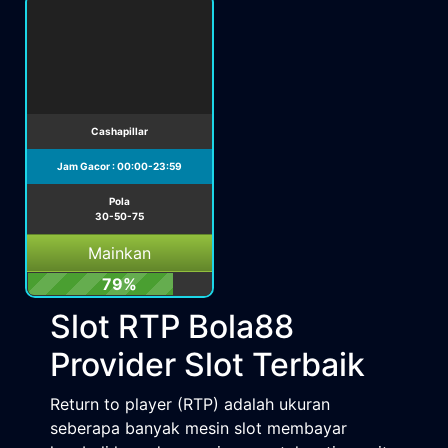
Cashapillar
Jam Gacor : 00:00-23:59
Pola
30-50-75
Mainkan
79%
Slot RTP Bola88
Provider Slot Terbaik
Return to player (RTP) adalah ukuran
seberapa banyak mesin slot membayar