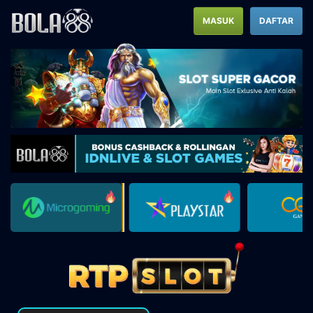
MASUK
DAFTAR