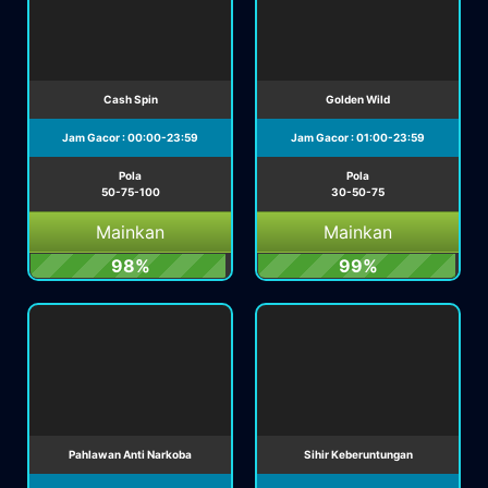
Cash Spin
Golden Wild
Jam Gacor : 00:00-23:59
Jam Gacor : 01:00-23:59
Pola
Pola
50-75-100
30-50-75
Mainkan
Mainkan
98%
99%
Pahlawan Anti Narkoba
Sihir Keberuntungan