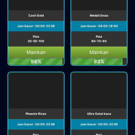
Cash Gold
Medali Emas
Jam Gacor : 00:00-23:59
Jam Gacor : 06:00-18:00
Pola
Pola
20-50-100
80-70-60
Mainkan
Mainkan
98%
93%
Phoenix Rises
Ultra Gatot kaca
Jam Gacor : 00:00-23:59
Jam Gacor : 00:00-23:59
Pola
Pola