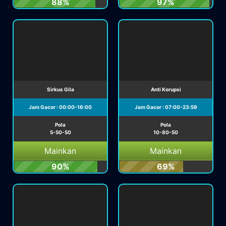
88%
97%
Sirkus Gila
Anti Korupsi
Jam Gacor : 00:00-16:00
Jam Gacor : 07:00-23:59
Pola
Pola
5-50-50
10-80-50
Mainkan
Mainkan
90%
69%