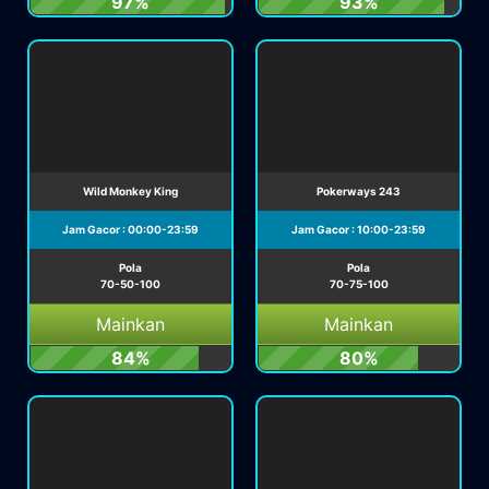
97%
93%
Wild Monkey King
Pokerways 243
Jam Gacor : 00:00-23:59
Jam Gacor : 10:00-23:59
Pola
Pola
70-50-100
70-75-100
Mainkan
Mainkan
84%
80%