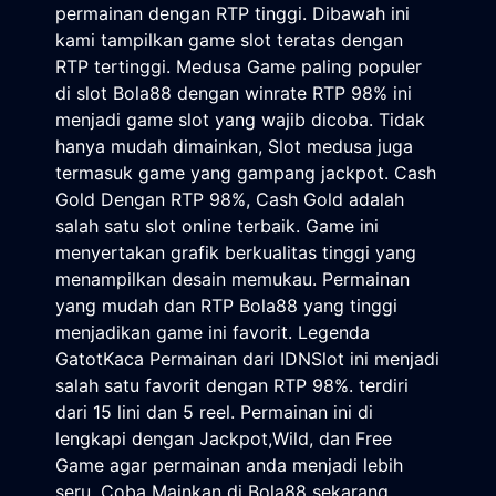
permainan dengan RTP tinggi. Dibawah ini
kami tampilkan game slot teratas dengan
RTP tertinggi. Medusa Game paling populer
di slot Bola88 dengan winrate RTP 98% ini
menjadi game slot yang wajib dicoba. Tidak
hanya mudah dimainkan, Slot medusa juga
termasuk game yang gampang jackpot. Cash
Gold Dengan RTP 98%, Cash Gold adalah
salah satu slot online terbaik. Game ini
menyertakan grafik berkualitas tinggi yang
menampilkan desain memukau. Permainan
yang mudah dan RTP Bola88 yang tinggi
menjadikan game ini favorit. Legenda
GatotKaca Permainan dari IDNSlot ini menjadi
salah satu favorit dengan RTP 98%. terdiri
dari 15 lini dan 5 reel. Permainan ini di
lengkapi dengan Jackpot,Wild, dan Free
Game agar permainan anda menjadi lebih
seru. Coba Mainkan di Bola88 sekarang