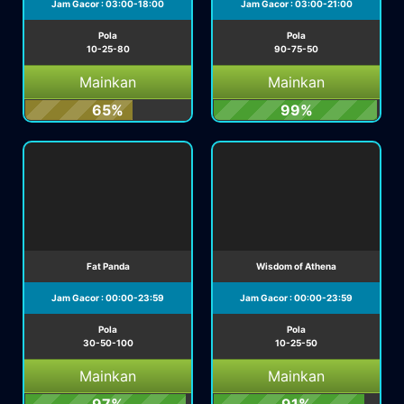
Jam Gacor : 03:00-18:00
Jam Gacor : 03:00-21:00
Pola
Pola
10-25-80
90-75-50
Mainkan
Mainkan
65%
99%
Fat Panda
Wisdom of Athena
Jam Gacor : 00:00-23:59
Jam Gacor : 00:00-23:59
Pola
Pola
30-50-100
10-25-50
Mainkan
Mainkan