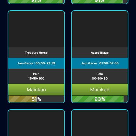
97%
91%
Treasure Horse
Aztec Blaze
Jam Gacor : 00:00-23:59
Jam Gacor : 01:00-07:00
Pola
Pola
15-50-100
80-60-30
Mainkan
Mainkan
51%
93%