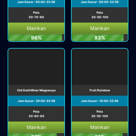
Jam Gacor : 00:00-23:59
Jam Gacor : 00:00-23:59
Pola
Pola
30-70-90
30-50-100
Mainkan
Mainkan
96%
93%
Old Gold Miner Megaways
Fruit Rainbow
Jam Gacor : 20:00-23:59
Jam Gacor : 10:00-23:59
Pola
Pola
30-60-80
20-50-100
Mainkan
Mainkan