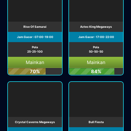
Rise Of Samurai
Aztec King Megaways
Jam Gacor : 07:00-19:00
Jam Gacor : 17:00-22:00
Pola
Pola
25-25-100
50-50-50
Mainkan
Mainkan
70%
84%
Crystal Caverns Megaways
Bull Fiesta