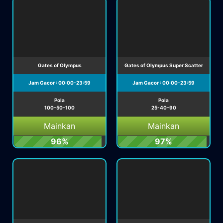
Gates of Olympus
Gates of Olympus Super Scatter
Jam Gacor : 00:00-23:59
Jam Gacor : 00:00-23:59
Pola
Pola
100-50-100
25-40-90
Mainkan
Mainkan
96%
97%