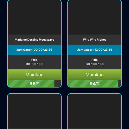
Madame Destiny Megaways
Wild Wild Riches
Jam Gacor : 00:00-23:59
Jam Gacor : 12:00-23:59
Pola
Pola
30-80-100
30-100-100
Mainkan
Mainkan
88%
94%