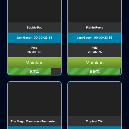
Bubble Pop
Fishin Reels
Jam Gacor : 00:00-23:59
Jam Gacor : 00:00-23:59
Pola
Pola
25-30-50
20-45-75
Mainkan
Mainkan
81%
99%
The Magic Cauldron - Enchanted Brew
Tropical Tiki