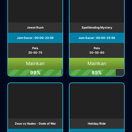
Jewel Rush
Spellbinding Mystery
Jam Gacor : 00:00-23:59
Jam Gacor : 00:00-23:59
Pola
Pola
25-50-75
30-50-80
Mainkan
Mainkan
99%
85%
Zeus vs Hades - Gods of War
Holiday Ride