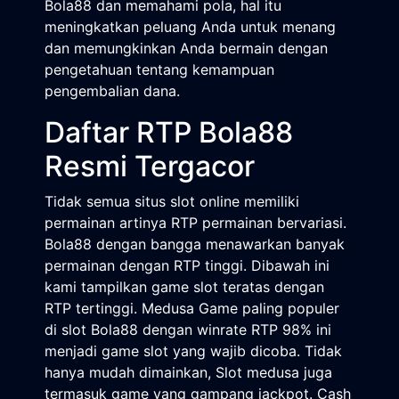
Bola88 dan memahami pola, hal itu
meningkatkan peluang Anda untuk menang
dan memungkinkan Anda bermain dengan
pengetahuan tentang kemampuan
pengembalian dana.
Daftar RTP Bola88
Resmi Tergacor
Tidak semua situs slot online memiliki
permainan artinya RTP permainan bervariasi.
Bola88 dengan bangga menawarkan banyak
permainan dengan RTP tinggi. Dibawah ini
kami tampilkan game slot teratas dengan
RTP tertinggi. Medusa Game paling populer
di slot Bola88 dengan winrate RTP 98% ini
menjadi game slot yang wajib dicoba. Tidak
hanya mudah dimainkan, Slot medusa juga
termasuk game yang gampang jackpot. Cash