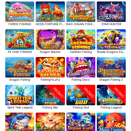
FIERCE FISHING
GODS FORTUNE FISHING
BAO CHUAN FISHING
STAR HUNTER
FA CHAI FISHING
Dragon Master
CaiShen Fishing
Shade Dragons Fishing
Dragon Fishing
FishingYiLuFa
Fishing Disco
Dragon Fishing 2
PROMO
PROMO
PROMO
Spirit Tide Legend
Fishing War
Fishing God
Fishing Legend