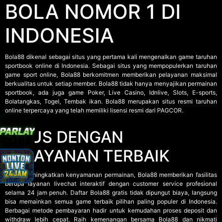
BOLA NOMOR 1 DI
INDONESIA
Bola88
dikenal sebagai situs yang pertama kali mengenalkan game taruhan
sportbook online di Indonesia. Sebagai situs yang mempopulerkan taruhan
game sport online, Bola88 berkomitmen memberikan pelayanan maksimal
berkualitas untuk setiap member. Bola88 tidak hanya menyajikan permainan
sportbook, ada juga game Poker, Live Casino, Idnlive, Slots, E-sports,
Bolatangkas, Togel, Tembak ikan. Bola88 merupakan situs resmi taruhan
online terpercaya yang telah memiliki lisensi resmi dari PAGCOR.
SITUS DENGAN
PELAYANAN TERBAIK
Untuk meningkatkan kenyamanan permainan, Bola88 memberikan fasilitas
berupa layanan livechat interaktif dengan customer service profesional
selama 24 jam penuh. Daftar Bola88 gratis tidak dipungut biaya, langsung
bisa memainkan semua game terbaik pilihan paling populer di Indonesia.
Berbagai metode pembayaran hadir untuk kemudahan proses deposit dan
withdraw lebih cepat. Raih kemenangan bersama Bola88 dan nikmati